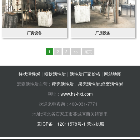
厂房设备
厂房设备
1
2
3
>>
尾页
柱状活性炭
|
粉状活性炭
|
活性炭厂家价格
|
网站地图
宏森活性炭主营：
椰壳活性炭
，
果壳活性炭
,
蜂窝活性炭
网址：
www.hs-hxt.com
欢迎来电咨询
：400-031-7771
地址:河北省石家庄市藁城区西关镇寨里
冀ICP备：12011578号-1
营业执照