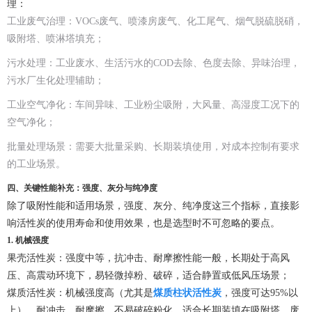
理：
工业废气治理：VOCs废气、喷漆房废气、化工尾气、烟气脱硫脱硝，
吸附塔、喷淋塔填充；
污水处理：工业废水、生活污水的COD去除、色度去除、异味治理，
污水厂生化处理辅助；
工业空气净化：车间异味、工业粉尘吸附，大风量、高湿度工况下的
空气净化；
批量处理场景：需要大批量采购、长期装填使用，对成本控制有要求
的工业场景。
四、关键性能补充：强度、灰分与纯净度
除了吸附性能和适用场景，强度、灰分、纯净度这三个指标，直接影
响活性炭的使用寿命和使用效果，也是选型时不可忽略的要点。
1. 机械强度
果壳活性炭：强度中等，抗冲击、耐摩擦性能一般，长期处于高风
压、高震动环境下，易轻微掉粉、破碎，适合静置或低风压场景；
煤质活性炭：机械强度高（尤其是
煤质柱状活性炭
，强度可达95%以
上），耐冲击、耐摩擦，不易破碎粉化，适合长期装填在吸附塔、废