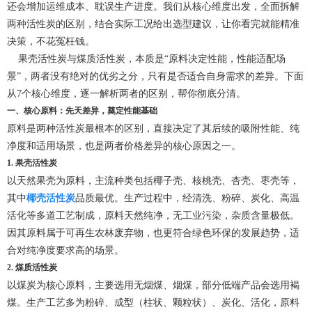
还会增加运维成本、耽误生产进度。我们从核心维度出发，全面拆解
两种活性炭的区别，结合实际工况给出选型建议，让你看完就能精准
决策，不花冤枉钱。
果壳活性炭与煤质活性炭，本质是“原料决定性能，性能适配场
景”，两者没有绝对的优劣之分，只有是否适合自身需求的差异。下面
从7个核心维度，逐一解析两者的区别，帮你彻底分清。
一、核心原料：先天差异，奠定性能基础
原料是两种活性炭最根本的区别，直接决定了其后续的吸附性能、纯
净度和适用场景，也是两者价格差异的核心原因之一。
1. 果壳活性炭
以天然果壳为原料，主流种类包括椰子壳、核桃壳、杏壳、枣壳等，
其中
椰壳活性炭
品质最优。生产过程中，经清洗、粉碎、炭化、高温
活化等多道工艺制成，原料天然纯净，无工业污染，杂质含量极低。
因其原料属于可再生农林废弃物，也更符合绿色环保的发展趋势，适
合对纯净度要求高的场景。
2. 煤质活性炭
以煤炭为核心原料，主要选用无烟煤、烟煤，部分低端产品会选用褐
煤。生产工艺多为粉碎、成型（柱状、颗粒状）、炭化、活化，原料