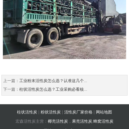
上一篇：
工业粉末活性炭怎么选？认准这几个...
下一篇：
柱状活性炭怎么选？工业采购必看核...
柱状活性炭
|
粉状活性炭
|
活性炭厂家价格
|
网站地图
宏森活性炭主营：
椰壳活性炭
，
果壳活性炭
,
蜂窝活性炭