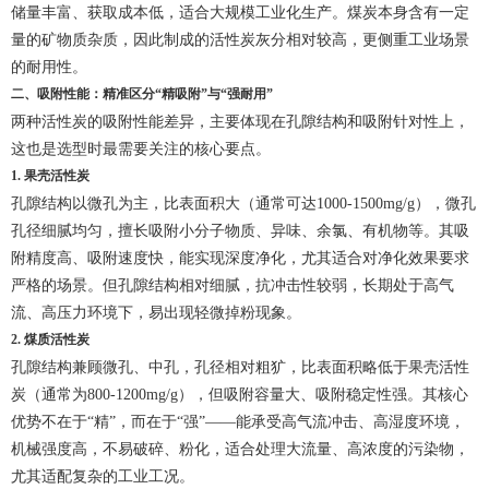
储量丰富、获取成本低，适合大规模工业化生产。煤炭本身含有一定
量的矿物质杂质，因此制成的活性炭灰分相对较高，更侧重工业场景
的耐用性。
二、吸附性能：精准区分“精吸附”与“强耐用”
两种活性炭的吸附性能差异，主要体现在孔隙结构和吸附针对性上，
这也是选型时最需要关注的核心要点。
1. 果壳活性炭
孔隙结构以微孔为主，比表面积大（通常可达1000-1500mg/g），微孔
孔径细腻均匀，擅长吸附小分子物质、异味、余氯、有机物等。其吸
附精度高、吸附速度快，能实现深度净化，尤其适合对净化效果要求
严格的场景。但孔隙结构相对细腻，抗冲击性较弱，长期处于高气
流、高压力环境下，易出现轻微掉粉现象。
2. 煤质活性炭
孔隙结构兼顾微孔、中孔，孔径相对粗犷，比表面积略低于果壳活性
炭（通常为800-1200mg/g），但吸附容量大、吸附稳定性强。其核心
优势不在于“精”，而在于“强”——能承受高气流冲击、高湿度环境，
机械强度高，不易破碎、粉化，适合处理大流量、高浓度的污染物，
尤其适配复杂的工业工况。